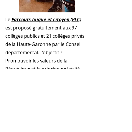
Le
Parcours laïque et citoyen (PLC)
est proposé gratuitement aux 97
collèges publics et 21 collèges privés
de la Haute-Garonne par le Conseil
départemental. L’objectif ?
Promouvoir les valeurs de la
République et le principe de laïcité
auprès des collégiens et élèves du
département.
Depuis plusieurs années, la Cie Les
Cyranoïaques s'inscrit dans ce
programme et intervient dans de
nombreux collèges du département.
Mais ce sont sans doute les élèves et